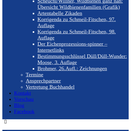
Scheuchl/Willner, Wildbienen ganz nah:
Übersicht Wildbienenfamilien (Grafik)
Artentabelle Zikaden
Korrigenda zu Schmeil-Fitschen, 97.
Auflage
Korrigenda zu Schmeil-Fitschen, 98.
Auflage
Der Eichenprozessions-spinner –
Internetlinks
Bestimmungsschlüssel Düll/Düll-Wunder:
Moose, 3. Auflage
Brohmer, 26.Aufl.: Zeichnungen
Termine
Ansprechpartner
Vertretung Buchhandel
Kontakt
Vorschau
Blog
Facebook