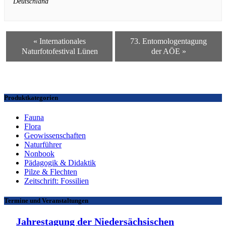
Deutschland
«
Internationales
73. Entomologentagung
Naturfotofestival Lünen
der AÖE
»
Produktkategorien
Fauna
Flora
Geowissenschaften
Naturführer
Nonbook
Pädagogik & Didaktik
Pilze & Flechten
Zeitschrift: Fossilien
Termine und Veranstaltungen
Jahrestagung der Niedersächsischen