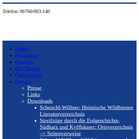
Telefon:
06766/903-140
Home
Programm
Autoren
Der Verlag
Partnershop
Service
Presse
Links
Downloads
Scheuchl-Willner: Heimische Wildbienen
Literaturverzeichnis
Streifzüge durch die Erdgeschichte,
Südharz und Kyffhäuser: Ortsverzeichnis
–> Seitenverweise