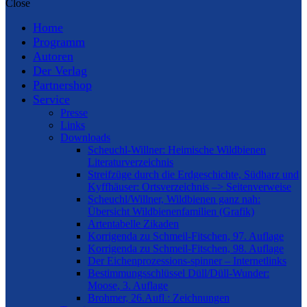
Close
Home
Programm
Autoren
Der Verlag
Partnershop
Service
Presse
Links
Downloads
Scheuchl-Willner: Heimische Wildbienen
Literaturverzeichnis
Streifzüge durch die Erdgeschichte, Südharz und
Kyffhäuser: Ortsverzeichnis –> Seitenverweise
Scheuchl/Willner, Wildbienen ganz nah:
Übersicht Wildbienenfamilien (Grafik)
Artentabelle Zikaden
Korrigenda zu Schmeil-Fitschen, 97. Auflage
Korrigenda zu Schmeil-Fitschen, 98. Auflage
Der Eichenprozessions-spinner – Internetlinks
Bestimmungsschlüssel Düll/Düll-Wunder:
Moose, 3. Auflage
Brohmer, 26.Aufl.: Zeichnungen