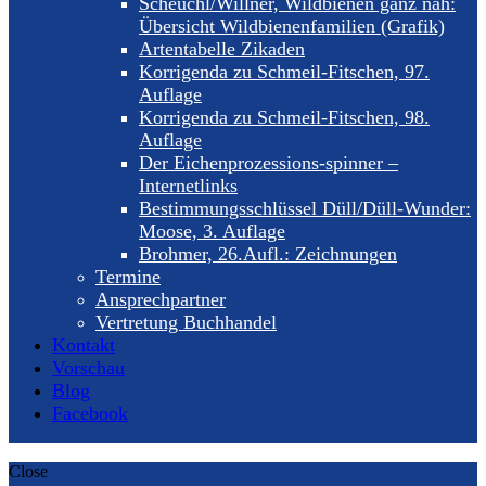
Scheuchl/Willner, Wildbienen ganz nah:
Übersicht Wildbienenfamilien (Grafik)
Artentabelle Zikaden
Korrigenda zu Schmeil-Fitschen, 97.
Auflage
Korrigenda zu Schmeil-Fitschen, 98.
Auflage
Der Eichenprozessions-spinner –
Internetlinks
Bestimmungsschlüssel Düll/Düll-Wunder:
Moose, 3. Auflage
Brohmer, 26.Aufl.: Zeichnungen
Termine
Ansprechpartner
Vertretung Buchhandel
Kontakt
Vorschau
Blog
Facebook
Close