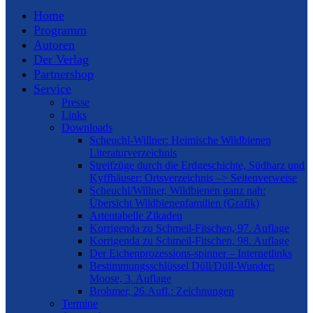
Home
Programm
Autoren
Der Verlag
Partnershop
Service
Presse
Links
Downloads
Scheuchl-Willner: Heimische Wildbienen
Literaturverzeichnis
Streifzüge durch die Erdgeschichte, Südharz und
Kyffhäuser: Ortsverzeichnis –> Seitenverweise
Scheuchl/Willner, Wildbienen ganz nah:
Übersicht Wildbienenfamilien (Grafik)
Artentabelle Zikaden
Korrigenda zu Schmeil-Fitschen, 97. Auflage
Korrigenda zu Schmeil-Fitschen, 98. Auflage
Der Eichenprozessions-spinner – Internetlinks
Bestimmungsschlüssel Düll/Düll-Wunder:
Moose, 3. Auflage
Brohmer, 26.Aufl.: Zeichnungen
Termine