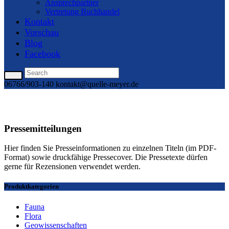
Ansprechpartner
Vertretung Buchhandel
Kontakt
Vorschau
Blog
Facebook
06766/903-140
kontakt@quelle-meyer.de
Pressemitteilungen
Hier finden Sie Presseinformationen zu einzelnen Titeln (im PDF-
Format) sowie druckfähige Pressecover. Die Pressetexte dürfen
gerne für Rezensionen verwendet werden.
Produktkategorien
Fauna
Flora
Geowissenschaften