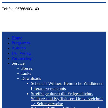
Telefon:
06766/903-140
Home
Programm
Autoren
Der Verlag
Partnershop
Service
Presse
Links
Downloads
Scheuchl-Willner: Heimische Wildbienen
Literaturverzeichnis
Streifzüge durch die Erdgeschichte,
Südharz und Kyffhäuser: Ortsverzeichnis
–> Seitenverweise