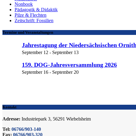
Nonbook
Pädagogik & Didaktik
Pilze & Flechten
Zeitschrift: Fossilien
Termine und Veranstaltungen
Jahrestagung der Niedersächsischen Ornith
September 12
-
September 13
159. DOG-Jahresversammlung 2026
September 16
-
September 20
Kontakt
Adresse:
Industriepark 3, 56291 Wiebelsheim
Tel:
06766/903-140
Fax:
06766/903-320