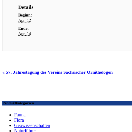
Details
Beginn:
Apr. 12
Ende:
Apr. 14
Veranstaltung
«
57. Jahrestagung des Vereins Sächsischer Ornithologen
Navigation
Produktkategorien
Fauna
Flora
Geowissenschaften
Naturführer