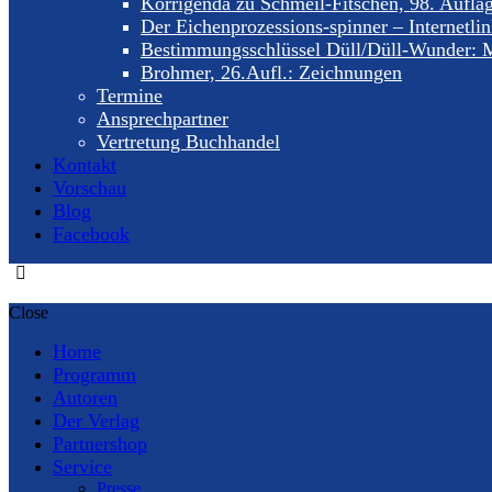
Korrigenda zu Schmeil-Fitschen, 98. Aufla
Der Eichenprozessions-spinner – Internetli
Bestimmungsschlüssel Düll/Düll-Wunder: M
Brohmer, 26.Aufl.: Zeichnungen
Termine
Ansprechpartner
Vertretung Buchhandel
Kontakt
Vorschau
Blog
Facebook
Close
Home
Programm
Autoren
Der Verlag
Partnershop
Service
Presse