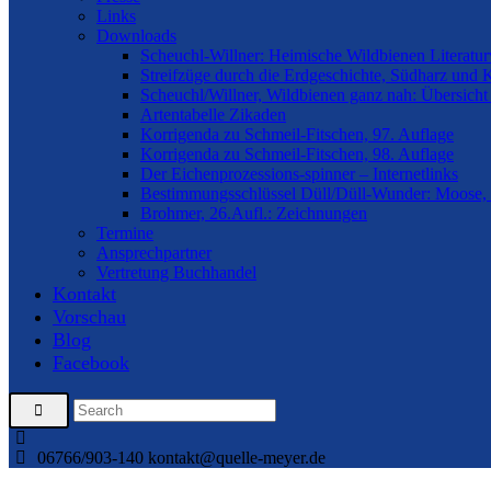
Links
Downloads
Scheuchl-Willner: Heimische Wildbienen Literatur
Streifzüge durch die Erdgeschichte, Südharz und 
Scheuchl/Willner, Wildbienen ganz nah: Übersicht
Artentabelle Zikaden
Korrigenda zu Schmeil-Fitschen, 97. Auflage
Korrigenda zu Schmeil-Fitschen, 98. Auflage
Der Eichenprozessions-spinner – Internetlinks
Bestimmungsschlüssel Düll/Düll-Wunder: Moose, 
Brohmer, 26.Aufl.: Zeichnungen
Termine
Ansprechpartner
Vertretung Buchhandel
Kontakt
Vorschau
Blog
Facebook
06766/903-140
kontakt@quelle-meyer.de