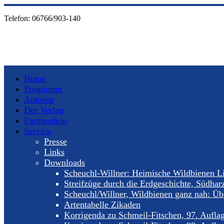
Telefon:
06766/903-140
Home
Programm
Autoren
Der Verlag
Partnershop
Service
Presse
Links
Downloads
Scheuchl-Willner: Heimische Wildbienen Li
Streifzüge durch die Erdgeschichte, Südhar
Scheuchl/Willner, Wildbienen ganz nah: Übe
Artentabelle Zikaden
Korrigenda zu Schmeil-Fitschen, 97. Aufla