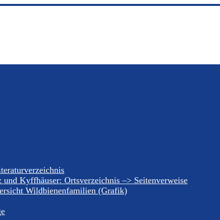
teraturverzeichnis
z und Kyffhäuser: Ortsverzeichnis –> Seitenverweise
rsicht Wildbienenfamilien (Grafik)
ge