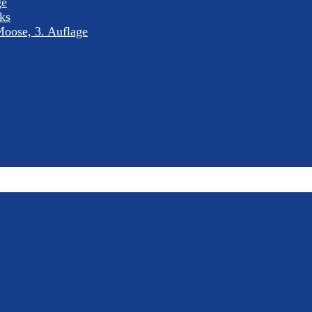
ge
nks
oose, 3. Auflage