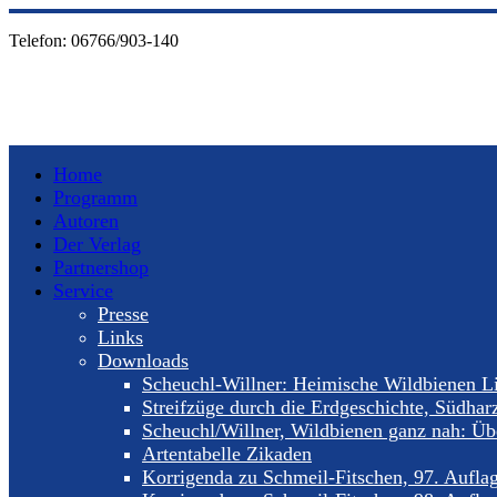
Telefon:
06766/903-140
Home
Programm
Autoren
Der Verlag
Partnershop
Service
Presse
Links
Downloads
Scheuchl-Willner: Heimische Wildbienen Li
Streifzüge durch die Erdgeschichte, Südhar
Scheuchl/Willner, Wildbienen ganz nah: Übe
Artentabelle Zikaden
Korrigenda zu Schmeil-Fitschen, 97. Aufla