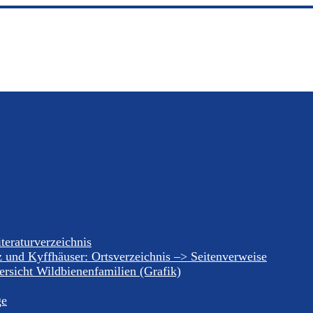
teraturverzeichnis
z und Kyffhäuser: Ortsverzeichnis –> Seitenverweise
rsicht Wildbienenfamilien (Grafik)
ge