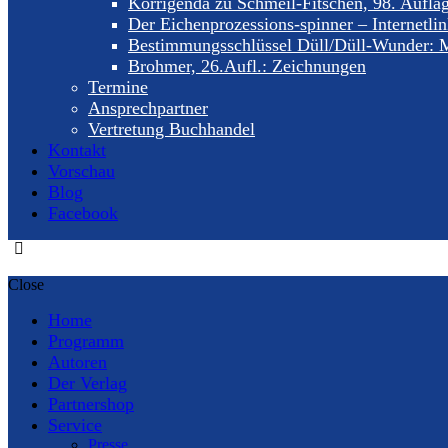
Korrigenda zu Schmeil-Fitschen, 98. Aufla
Der Eichenprozessions-spinner – Internetli
Bestimmungsschlüssel Düll/Düll-Wunder: M
Brohmer, 26.Aufl.: Zeichnungen
Termine
Ansprechpartner
Vertretung Buchhandel
Kontakt
Vorschau
Blog
Facebook
Close
Home
Programm
Autoren
Der Verlag
Partnershop
Service
Presse