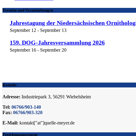
Termine und Veranstaltungen
Jahrestagung der Niedersächsischen Ornitholog
September 12
-
September 13
159. DOG-Jahresversammlung 2026
September 16
-
September 20
Kontakt
Adresse:
Industriepark 3, 56291 Wiebelsheim
Tel:
06766/903-140
Fax:
06766/903-320
E-Mail:
kontakt["at"]quelle-meyer.de
Projektmanagement