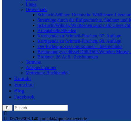
Links
Downloads
Scheuchl-Willner: Heimische Wildbienen Literatur
Streifzüge durch die Erdgeschichte, Südharz und 
Scheuchl/Willner, Wildbienen ganz nah: Übersicht
Artentabelle Zikaden
Korrigenda zu Schmeil-Fitschen, 97. Auflage
Korrigenda zu Schmeil-Fitschen, 98. Auflage
Der Eichenprozessions-spinner – Internetlinks
Bestimmungsschlüssel Düll/Düll-Wunder: Moose, 
Brohmer, 26.Aufl.: Zeichnungen
Termine
Ansprechpartner
Vertretung Buchhandel
Kontakt
Vorschau
Blog
Facebook
06766/903-140
kontakt@quelle-meyer.de