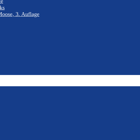
ge
nks
oose, 3. Auflage