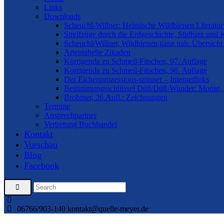
Links
Downloads
Scheuchl-Willner: Heimische Wildbienen Literatur
Streifzüge durch die Erdgeschichte, Südharz und 
Scheuchl/Willner, Wildbienen ganz nah: Übersicht
Artentabelle Zikaden
Korrigenda zu Schmeil-Fitschen, 97. Auflage
Korrigenda zu Schmeil-Fitschen, 98. Auflage
Der Eichenprozessions-spinner – Internetlinks
Bestimmungsschlüssel Düll/Düll-Wunder: Moose, 
Brohmer, 26.Aufl.: Zeichnungen
Termine
Ansprechpartner
Vertretung Buchhandel
Kontakt
Vorschau
Blog
Facebook
06766/903-140
kontakt@quelle-meyer.de