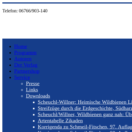
Telefon:
06766/903-140
Home
Programm
Autoren
Der Verlag
Partnershop
Service
Presse
Links
Downloads
Scheuchl-Willner: Heimische Wildbienen Li
Streifzüge durch die Erdgeschichte, Südhar
Scheuchl/Willner, Wildbienen ganz nah: Übe
Artentabelle Zikaden
Korrigenda zu Schmeil-Fitschen, 97. Aufla