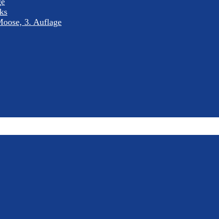
ge
nks
oose, 3. Auflage