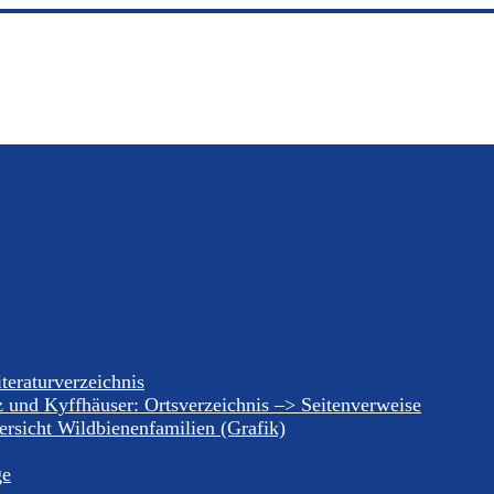
teraturverzeichnis
z und Kyffhäuser: Ortsverzeichnis –> Seitenverweise
rsicht Wildbienenfamilien (Grafik)
ge