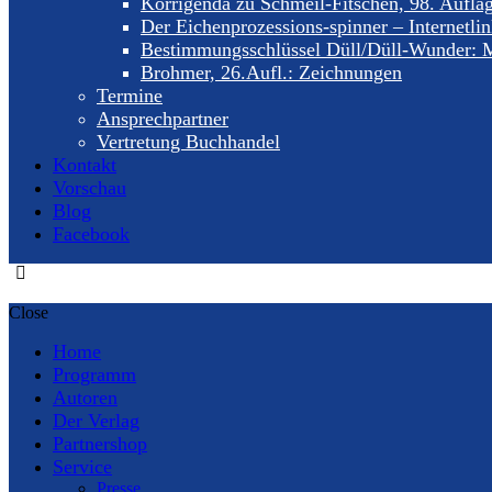
Korrigenda zu Schmeil-Fitschen, 98. Aufla
Der Eichenprozessions-spinner – Internetli
Bestimmungsschlüssel Düll/Düll-Wunder: M
Brohmer, 26.Aufl.: Zeichnungen
Termine
Ansprechpartner
Vertretung Buchhandel
Kontakt
Vorschau
Blog
Facebook
Close
Home
Programm
Autoren
Der Verlag
Partnershop
Service
Presse