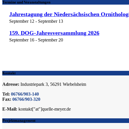
Termine und Veranstaltungen
Jahrestagung der Niedersächsischen Ornitholog
September 12
-
September 13
159. DOG-Jahresversammlung 2026
September 16
-
September 20
Kontakt
Adresse:
Industriepark 3, 56291 Wiebelsheim
Tel:
06766/903-140
Fax:
06766/903-320
E-Mail:
kontakt["at"]quelle-meyer.de
Projektmanagement