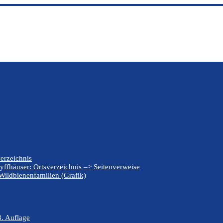
erzeichnis
yffhäuser: Ortsverzeichnis –> Seitenverweise
Wildbienenfamilien (Grafik)
. Auflage