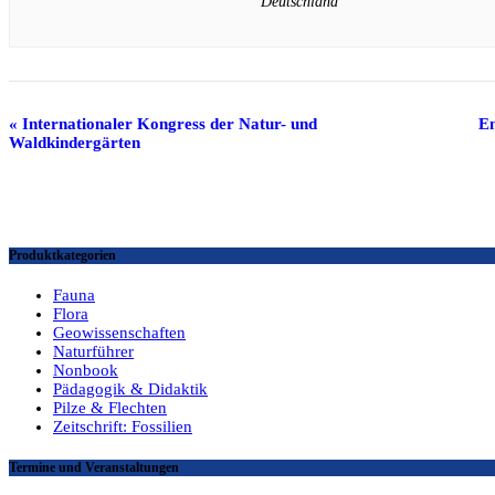
Deutschland
Veranstaltung
«
Internationaler Kongress der Natur- und
E
Waldkindergärten
Navigation
Produktkategorien
Fauna
Flora
Geowissenschaften
Naturführer
Nonbook
Pädagogik & Didaktik
Pilze & Flechten
Zeitschrift: Fossilien
Termine und Veranstaltungen