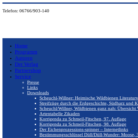
Telefon:
06766/903-140
Home
Programm
Autoren
Der Verlag
Partnershop
Service
Presse
Links
Downloads
Scheuchl-Willner: Heimische Wildbienen Literaturv
Streifzüge durch die Erdgeschichte, Südharz und K
Scheuchl/Willner, Wildbienen ganz nah: Übersicht 
Artentabelle Zikaden
Korrigenda zu Schmeil-Fitschen, 97. Auflage
Korrigenda zu Schmeil-Fitschen, 98. Auflage
Der Eichenprozessions-spinner – Internetlinks
Bestimmungsschlüssel Düll/Düll-Wunder: Moose, 3