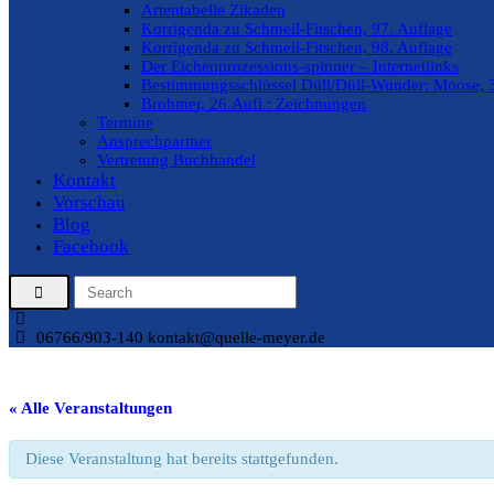
Artentabelle Zikaden
Korrigenda zu Schmeil-Fitschen, 97. Auflage
Korrigenda zu Schmeil-Fitschen, 98. Auflage
Der Eichenprozessions-spinner – Internetlinks
Bestimmungsschlüssel Düll/Düll-Wunder: Moose, 3
Brohmer, 26.Aufl.: Zeichnungen
Termine
Ansprechpartner
Vertretung Buchhandel
Kontakt
Vorschau
Blog
Facebook
06766/903-140
kontakt@quelle-meyer.de
« Alle Veranstaltungen
Diese Veranstaltung hat bereits stattgefunden.