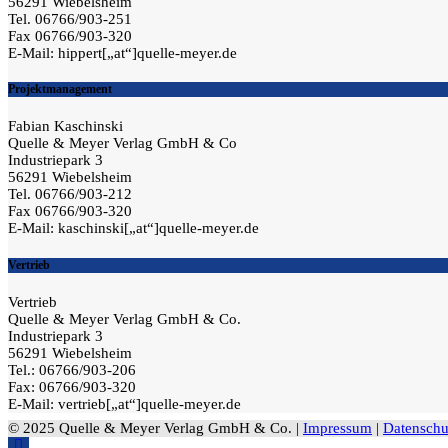
56291 Wiebelsheim
Tel. 06766/903-251
Fax 06766/903-320
E-Mail: hippert[„at“]quelle-meyer.de
Projektmanagement
Fabian Kaschinski
Quelle & Meyer Verlag GmbH & Co
Industriepark 3
56291 Wiebelsheim
Tel. 06766/903-212
Fax 06766/903-320
E-Mail: kaschinski[„at“]quelle-meyer.de
Vertrieb
Vertrieb
Quelle & Meyer Verlag GmbH & Co.
Industriepark 3
56291 Wiebelsheim
Tel.: 06766/903-206
Fax: 06766/903-320
E-Mail: vertrieb[„at“]quelle-meyer.de
© 2025 Quelle & Meyer Verlag GmbH & Co. |
Impressum
|
Datenschu