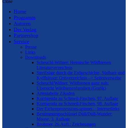
Close
Home
Programm
Autoren
Der Verlag
Partnershop
Service
Presse
Links
Downloads
Scheuchl-Willner: Heimische Wildbienen
Literaturverzeichnis
Streifzüge durch die Erdgeschichte, Südharz und
Kyffhäuser: Ortsverzeichnis –> Seitenverweise
Scheuchl/Willner, Wildbienen ganz nah:
Übersicht Wildbienenfamilien (Grafik)
Artentabelle Zikaden
Korrigenda zu Schmeil-Fitschen, 97. Auflage
Korrigenda zu Schmeil-Fitschen, 98. Auflage
Der Eichenprozessions-spinner – Internetlinks
Bestimmungsschlüssel Düll/Düll-Wunder:
Moose, 3. Auflage
Brohmer, 26.Aufl.: Zeichnungen