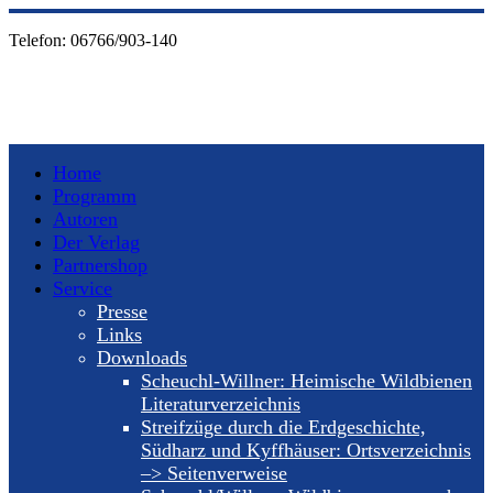
Telefon:
06766/903-140
Home
Programm
Autoren
Der Verlag
Partnershop
Service
Presse
Links
Downloads
Scheuchl-Willner: Heimische Wildbienen
Literaturverzeichnis
Streifzüge durch die Erdgeschichte,
Südharz und Kyffhäuser: Ortsverzeichnis
–> Seitenverweise