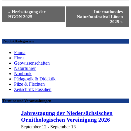
Veranstaltung
«
Herbsttagung der
Internationales
Navigation
HGON 2025
Naturfotofestival Lünen
2025
»
Produktkategorien
Fauna
Flora
Geowissenschaften
Naturführer
Nonbook
Pädagogik & Didaktik
Pilze & Flechten
Zeitschrift: Fossilien
Termine und Veranstaltungen
Jahrestagung der Niedersächsischen
Ornithologischen Vereinigung 2026
September 12
-
September 13