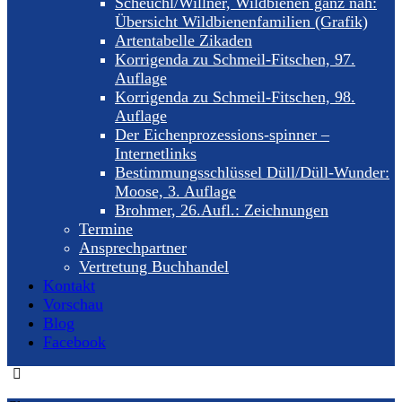
Scheuchl/Willner, Wildbienen ganz nah:
Übersicht Wildbienenfamilien (Grafik)
Artentabelle Zikaden
Korrigenda zu Schmeil-Fitschen, 97.
Auflage
Korrigenda zu Schmeil-Fitschen, 98.
Auflage
Der Eichenprozessions-spinner –
Internetlinks
Bestimmungsschlüssel Düll/Düll-Wunder:
Moose, 3. Auflage
Brohmer, 26.Aufl.: Zeichnungen
Termine
Ansprechpartner
Vertretung Buchhandel
Kontakt
Vorschau
Blog
Facebook