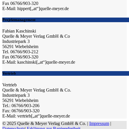
Fax 06766/903-320
E-Mail: hippert[„at“]quelle-meyer.de
Projektmanagement
Fabian Kaschinski
Quelle & Meyer Verlag GmbH & Co
Industriepark 3
56291 Wiebelsheim
Tel. 06766/903-212
Fax 06766/903-320
E-Mail: kaschinski[„at“]quelle-meyer.de
Vertrieb
Vertrieb
Quelle & Meyer Verlag GmbH & Co.
Industriepark 3
56291 Wiebelsheim
Tel.: 06766/903-206
Fax: 06766/903-320
E-Mail: vertrieb[„at“]quelle-meyer.de
© 2025 Quelle & Meyer Verlag GmbH & Co. |
Impressum
|
Datenschutz
|
Erklärung zur Barrierefreiheit