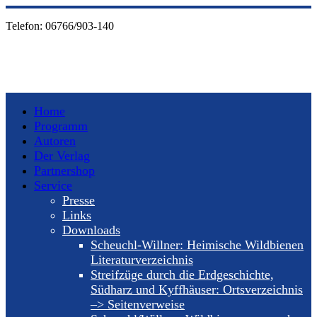
Telefon:
06766/903-140
Home
Programm
Autoren
Der Verlag
Partnershop
Service
Presse
Links
Downloads
Scheuchl-Willner: Heimische Wildbienen
Literaturverzeichnis
Streifzüge durch die Erdgeschichte,
Südharz und Kyffhäuser: Ortsverzeichnis
–> Seitenverweise