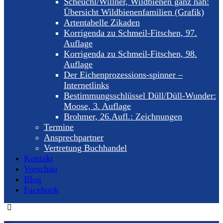
Scheuchl/Willner, Wildbienen ganz nah:
Übersicht Wildbienenfamilien (Grafik)
Artentabelle Zikaden
Korrigenda zu Schmeil-Fitschen, 97.
Auflage
Korrigenda zu Schmeil-Fitschen, 98.
Auflage
Der Eichenprozessions-spinner –
Internetlinks
Bestimmungsschlüssel Düll/Düll-Wunder:
Moose, 3. Auflage
Brohmer, 26.Aufl.: Zeichnungen
Termine
Ansprechpartner
Vertretung Buchhandel
Kontakt
Vorschau
Blog
Facebook