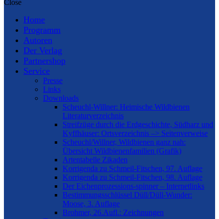
Close
Home
Programm
Autoren
Der Verlag
Partnershop
Service
Presse
Links
Downloads
Scheuchl-Willner: Heimische Wildbienen
Literaturverzeichnis
Streifzüge durch die Erdgeschichte, Südharz und
Kyffhäuser: Ortsverzeichnis –> Seitenverweise
Scheuchl/Willner, Wildbienen ganz nah:
Übersicht Wildbienenfamilien (Grafik)
Artentabelle Zikaden
Korrigenda zu Schmeil-Fitschen, 97. Auflage
Korrigenda zu Schmeil-Fitschen, 98. Auflage
Der Eichenprozessions-spinner – Internetlinks
Bestimmungsschlüssel Düll/Düll-Wunder:
Moose, 3. Auflage
Brohmer, 26.Aufl.: Zeichnungen