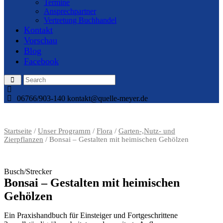
Termine
Ansprechpartner
Vertretung Buchhandel
Kontakt
Vorschau
Blog
Facebook
06766/903-140
kontakt@quelle-meyer.de
Startseite
/
Unser Programm
/
Flora
/
Garten-,Nutz- und
Zierpflanzen
/ Bonsai – Gestalten mit heimischen Gehölzen
Busch/Strecker
Bonsai – Gestalten mit heimischen
Gehölzen
Ein Praxishandbuch für Einsteiger und Fortgeschrittene