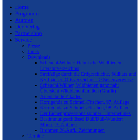
Home
Programm
Autoren
Der Verlag
Partnershop
Service
Presse
Links
Downloads
Scheuchl-Willner: Heimische Wildbienen
Literaturverzeichnis
Streifzüge durch die Erdgeschichte, Südharz und
Kyffhäuser: Ortsverzeichnis –> Seitenverweise
Scheuchl/Willner, Wildbienen ganz nah:
Übersicht Wildbienenfamilien (Grafik)
Artentabelle Zikaden
Korrigenda zu Schmeil-Fitschen, 97. Auflage
Korrigenda zu Schmeil-Fitschen, 98. Auflage
Der Eichenprozessions-spinner – Internetlinks
Bestimmungsschlüssel Düll/Düll-Wunder:
Moose, 3. Auflage
Brohmer, 26.Aufl.: Zeichnungen
Termine