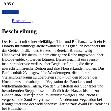
19.95
€
Zum Shop
Beschreibung
Beschreibung
Der Harz ist mit seiner vielfältigen Tier- und Pflanzenwelt ein El
Dorado für naturbegeisterte Wanderer. Das gilt auch besonders für
das Gebiet nördlich des Harzes im Bereich Braunschweig-
Hannover-Hildesheim, in dem eine ganze Reihe ungewöhnlicher
Biotope entdeckt werden können. Dieses Buch ist ein ebenso
inspirierender wie verlässlicher Begleiter für alle, die diese
abwechslungsreiche Region und ihre Flora erkunden wollen. Das
Buch enthält 23 ausgewählte Wanderungen, die in ihrer
Vielseitigkeit kaum zu überbieten sind – von den Mooren des
Hochharzes, der subalpinen Vegetation des Brockens und
wildromantischen Tälern, von den Gipsfelsen des Südharzes und
bezaubernden Steppenrasen nordöstlich des Harzes bis hin zur
Binnenland-Küstenflora im Braunschweiger Land. Nicht zu
vergessen die Sand-Magerrasen und Niedermoor-Vegetation bei
Königslutter und der wohl schönste Hartholzaue-Wald Deutschlands
bei Hildesheim.