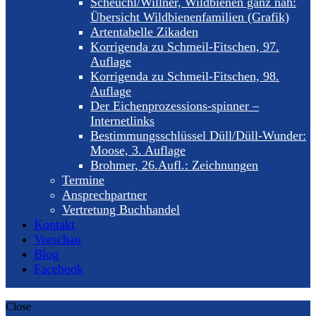
Scheuchl/Willner, Wildbienen ganz nah:
Übersicht Wildbienenfamilien (Grafik)
Artentabelle Zikaden
Korrigenda zu Schmeil-Fitschen, 97.
Auflage
Korrigenda zu Schmeil-Fitschen, 98.
Auflage
Der Eichenprozessions-spinner –
Internetlinks
Bestimmungsschlüssel Düll/Düll-Wunder:
Moose, 3. Auflage
Brohmer, 26.Aufl.: Zeichnungen
Termine
Ansprechpartner
Vertretung Buchhandel
Kontakt
Vorschau
Blog
Facebook
Close