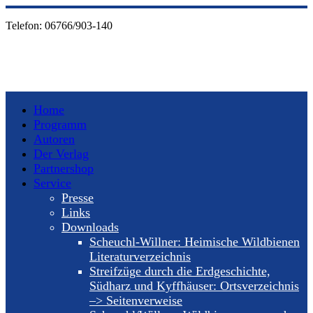
Telefon:
06766/903-140
Home
Programm
Autoren
Der Verlag
Partnershop
Service
Presse
Links
Downloads
Scheuchl-Willner: Heimische Wildbienen
Literaturverzeichnis
Streifzüge durch die Erdgeschichte,
Südharz und Kyffhäuser: Ortsverzeichnis
–> Seitenverweise