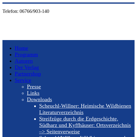
Telefon:
06766/903-140
Home
Programm
Autoren
Der Verlag
Partnershop
Service
Presse
Links
Downloads
Scheuchl-Willner: Heimische Wildbienen
Literaturverzeichnis
Streifzüge durch die Erdgeschichte,
Südharz und Kyffhäuser: Ortsverzeichnis
–> Seitenverweise