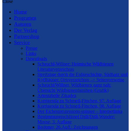
Close
Home
Programm
Autoren
Der Verlag
Partnershop
Service
Presse
Links
Downloads
Scheuchl-Willner: Heimische Wildbienen
Literaturverzeichnis
Streifzüge durch die Erdgeschichte, Südharz und
Kyffhäuser: Ortsverzeichnis –> Seitenverweise
Scheuchl/Willner, Wildbienen ganz nah:
Übersicht Wildbienenfamilien (Grafik)
Artentabelle Zikaden
Korrigenda zu Schmeil-Fitschen, 97. Auflage
Korrigenda zu Schmeil-Fitschen, 98. Auflage
Der Eichenprozessions-spinner – Internetlinks
Bestimmungsschlüssel Düll/Düll-Wunder:
Moose, 3. Auflage
Brohmer, 26.Aufl.: Zeichnungen