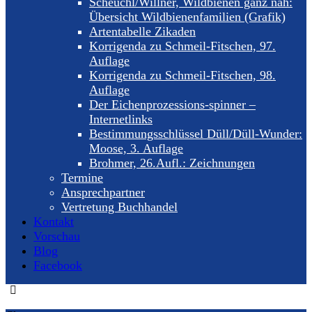
Scheuchl/Willner, Wildbienen ganz nah:
Übersicht Wildbienenfamilien (Grafik)
Artentabelle Zikaden
Korrigenda zu Schmeil-Fitschen, 97.
Auflage
Korrigenda zu Schmeil-Fitschen, 98.
Auflage
Der Eichenprozessions-spinner –
Internetlinks
Bestimmungsschlüssel Düll/Düll-Wunder:
Moose, 3. Auflage
Brohmer, 26.Aufl.: Zeichnungen
Termine
Ansprechpartner
Vertretung Buchhandel
Kontakt
Vorschau
Blog
Facebook