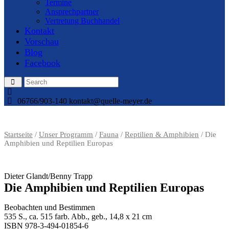
Termine
Ansprechpartner
Vertretung Buchhandel
Kontakt
Vorschau
Blog
Facebook
06766/903-140
kontakt@quelle-meyer.de
Startseite
/
Unser Programm
/
Fauna
/
Reptilien & Amphibien
/ Die
Amphibien und Reptilien Europas
Dieter Glandt/Benny Trapp
Die Amphibien und Reptilien Europas
Beobachten und Bestimmen
535 S., ca. 515 farb. Abb., geb., 14,8 x 21 cm
ISBN 978-3-494-01854-6