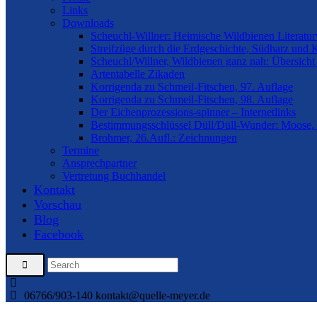
Links
Downloads
Scheuchl-Willner: Heimische Wildbienen Literatur
Streifzüge durch die Erdgeschichte, Südharz und 
Scheuchl/Willner, Wildbienen ganz nah: Übersicht
Artentabelle Zikaden
Korrigenda zu Schmeil-Fitschen, 97. Auflage
Korrigenda zu Schmeil-Fitschen, 98. Auflage
Der Eichenprozessions-spinner – Internetlinks
Bestimmungsschlüssel Düll/Düll-Wunder: Moose, 
Brohmer, 26.Aufl.: Zeichnungen
Termine
Ansprechpartner
Vertretung Buchhandel
Kontakt
Vorschau
Blog
Facebook
06766/903-140
kontakt@quelle-meyer.de