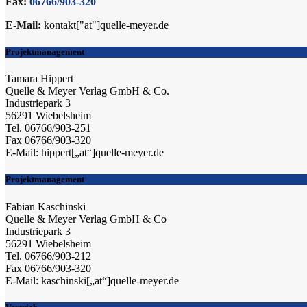
Fax:
06766/903-320
E-Mail:
kontakt["at"]quelle-meyer.de
Projektmanagement
Tamara Hippert
Quelle & Meyer Verlag GmbH & Co.
Industriepark 3
56291 Wiebelsheim
Tel. 06766/903-251
Fax 06766/903-320
E-Mail: hippert[„at“]quelle-meyer.de
Projektmanagement
Fabian Kaschinski
Quelle & Meyer Verlag GmbH & Co
Industriepark 3
56291 Wiebelsheim
Tel. 06766/903-212
Fax 06766/903-320
E-Mail: kaschinski[„at“]quelle-meyer.de