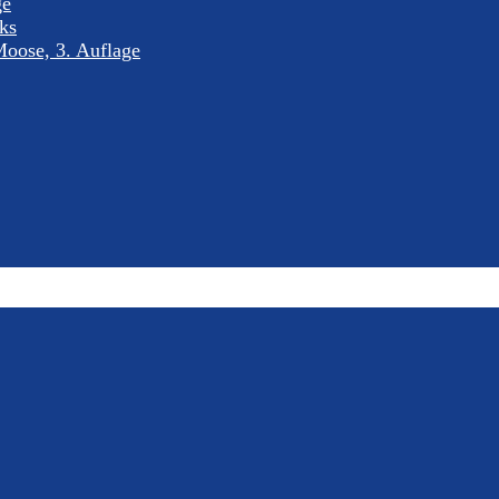
ge
nks
oose, 3. Auflage