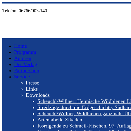
Telefon:
06766/903-140
Home
Programm
Autoren
Der Verlag
Partnershop
Service
Presse
Links
Downloads
Scheuchl-Willner: Heimische Wildbienen Li
Streifzüge durch die Erdgeschichte, Südhar
Scheuchl/Willner, Wildbienen ganz nah: Übe
Artentabelle Zikaden
Korrigenda zu Schmeil-Fitschen, 97. Aufla