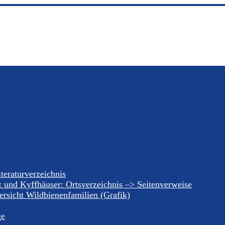
teraturverzeichnis
z und Kyffhäuser: Ortsverzeichnis –> Seitenverweise
rsicht Wildbienenfamilien (Grafik)
ge