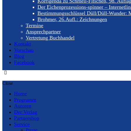
Korrigenda zu Schmeil-Fitschen, 98. Aufla
Der Eichenprozessions-spinner – Internetli
Bestimmungsschlüssel Düll/Düll-Wunder: M
Brohmer, 26.Aufl.: Zeichnungen
Termine
Ansprechpartner
Vertretung Buchhandel
Kontakt
Vorschau
Blog
Facebook
Close
Home
Programm
Autoren
Der Verlag
Partnershop
Service
Presse