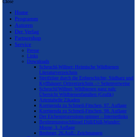
Close
Home
Programm
Autoren
Der Verlag
Partnershop
Service
Presse
Links
Downloads
Scheuchl-Willner: Heimische Wildbienen
Literaturverzeichnis
Streifzüge durch die Erdgeschichte, Südharz und
Kyffhäuser: Ortsverzeichnis –> Seitenverweise
Scheuchl/Willner, Wildbienen ganz nah:
Übersicht Wildbienenfamilien (Grafik)
Artentabelle Zikaden
Korrigenda zu Schmeil-Fitschen, 97. Auflage
Korrigenda zu Schmeil-Fitschen, 98. Auflage
Der Eichenprozessions-spinner – Internetlinks
Bestimmungsschlüssel Düll/Düll-Wunder:
Moose, 3. Auflage
Brohmer, 26.Aufl.: Zeichnungen