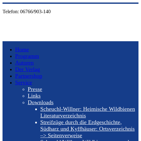
Telefon:
06766/903-140
Home
Programm
Autoren
Der Verlag
Partnershop
Service
Presse
Links
Downloads
Scheuchl-Willner: Heimische Wildbienen
Literaturverzeichnis
Streifzüge durch die Erdgeschichte,
Südharz und Kyffhäuser: Ortsverzeichnis
–> Seitenverweise