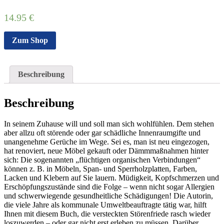
14.95
€
Zum Shop
Beschreibung
Beschreibung
In seinem Zuhause will und soll man sich wohlfühlen. Dem stehen
aber allzu oft störende oder gar schädliche Innenraumgifte und
unangenehme Gerüche im Wege. Sei es, man ist neu eingezogen,
hat renoviert, neue Möbel gekauft oder Dämmmaßnahmen hinter
sich: Die sogenannten „flüchtigen organischen Verbindungen“
können z. B. in Möbeln, Span- und Sperrholzplatten, Farben,
Lacken und Klebern auf Sie lauern. Müdigkeit, Kopfschmerzen und
Erschöpfungszustände sind die Folge – wenn nicht sogar Allergien
und schwerwiegende gesundheitliche Schädigungen! Die Autorin,
die viele Jahre als kommunale Umweltbeauftragte tätig war, hilft
Ihnen mit diesem Buch, die versteckten Störenfriede rasch wieder
loszuwerden – oder gar nicht erst erleben zu müssen. Darüber