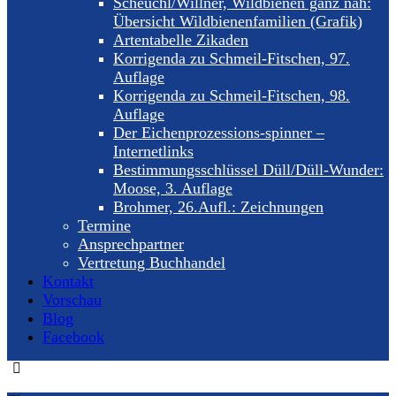
Scheuchl/Willner, Wildbienen ganz nah:
Übersicht Wildbienenfamilien (Grafik)
Artentabelle Zikaden
Korrigenda zu Schmeil-Fitschen, 97.
Auflage
Korrigenda zu Schmeil-Fitschen, 98.
Auflage
Der Eichenprozessions-spinner –
Internetlinks
Bestimmungsschlüssel Düll/Düll-Wunder:
Moose, 3. Auflage
Brohmer, 26.Aufl.: Zeichnungen
Termine
Ansprechpartner
Vertretung Buchhandel
Kontakt
Vorschau
Blog
Facebook