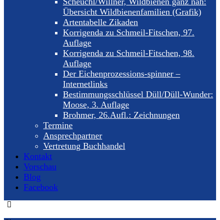
Scheuchl/Willner, Wildbienen ganz nah:
Übersicht Wildbienenfamilien (Grafik)
Artentabelle Zikaden
Korrigenda zu Schmeil-Fitschen, 97.
Auflage
Korrigenda zu Schmeil-Fitschen, 98.
Auflage
Der Eichenprozessions-spinner –
Internetlinks
Bestimmungsschlüssel Düll/Düll-Wunder:
Moose, 3. Auflage
Brohmer, 26.Aufl.: Zeichnungen
Termine
Ansprechpartner
Vertretung Buchhandel
Kontakt
Vorschau
Blog
Facebook