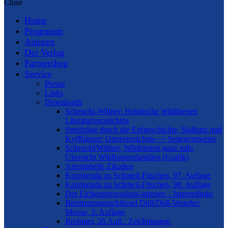
Close
Home
Programm
Autoren
Der Verlag
Partnershop
Service
Presse
Links
Downloads
Scheuchl-Willner: Heimische Wildbienen
Literaturverzeichnis
Streifzüge durch die Erdgeschichte, Südharz und
Kyffhäuser: Ortsverzeichnis –> Seitenverweise
Scheuchl/Willner, Wildbienen ganz nah:
Übersicht Wildbienenfamilien (Grafik)
Artentabelle Zikaden
Korrigenda zu Schmeil-Fitschen, 97. Auflage
Korrigenda zu Schmeil-Fitschen, 98. Auflage
Der Eichenprozessions-spinner – Internetlinks
Bestimmungsschlüssel Düll/Düll-Wunder:
Moose, 3. Auflage
Brohmer, 26.Aufl.: Zeichnungen