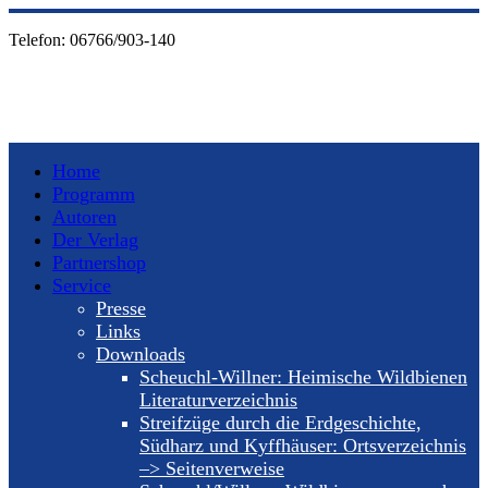
Telefon:
06766/903-140
Home
Programm
Autoren
Der Verlag
Partnershop
Service
Presse
Links
Downloads
Scheuchl-Willner: Heimische Wildbienen
Literaturverzeichnis
Streifzüge durch die Erdgeschichte,
Südharz und Kyffhäuser: Ortsverzeichnis
–> Seitenverweise