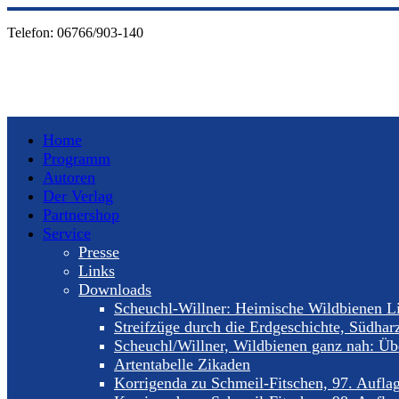
Telefon:
06766/903-140
Home
Programm
Autoren
Der Verlag
Partnershop
Service
Presse
Links
Downloads
Scheuchl-Willner: Heimische Wildbienen Li
Streifzüge durch die Erdgeschichte, Südhar
Scheuchl/Willner, Wildbienen ganz nah: Übe
Artentabelle Zikaden
Korrigenda zu Schmeil-Fitschen, 97. Aufla