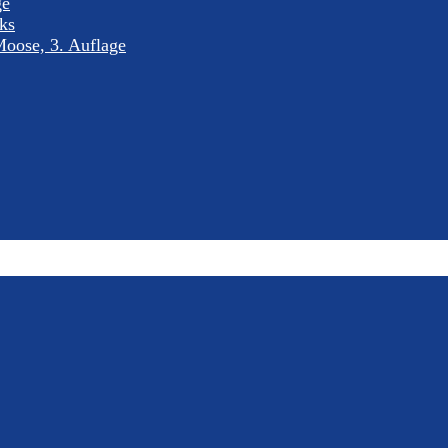
ge
nks
oose, 3. Auflage