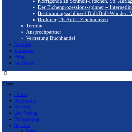
Korrigenda zu Schmeil-Fitschen, 98. Aufla
Der Eichenprozessions-spinner – Internetli
Bestimmungsschlüssel Düll/Düll-Wunder: M
Brohmer, 26.Aufl.: Zeichnungen
Termine
Ansprechpartner
Vertretung Buchhandel
Kontakt
Vorschau
Blog
Facebook
Close
Home
Programm
Autoren
Der Verlag
Partnershop
Service
Presse