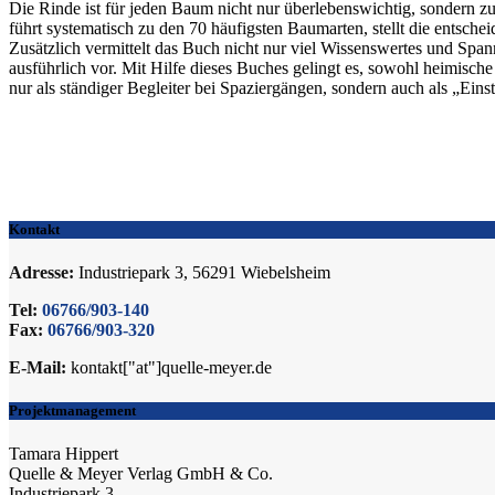
Die Rinde ist für jeden Baum nicht nur überlebenswichtig, sondern
führt systematisch zu den 70 häufigsten Baumarten, stellt die entsche
Zusätzlich vermittelt das Buch nicht nur viel Wissenswertes und Span
ausführlich vor. Mit Hilfe dieses Buches gelingt es, sowohl heimisc
nur als ständiger Begleiter bei Spaziergängen, sondern auch als „Eins
Kontakt
Adresse:
Industriepark 3, 56291 Wiebelsheim
Tel:
06766/903-140
Fax:
06766/903-320
E-Mail:
kontakt["at"]quelle-meyer.de
Projektmanagement
Tamara Hippert
Quelle & Meyer Verlag GmbH & Co.
Industriepark 3