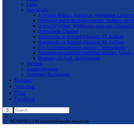
Links
Downloads
Scheuchl-Willner: Heimische Wildbienen Literatur
Streifzüge durch die Erdgeschichte, Südharz und 
Scheuchl/Willner, Wildbienen ganz nah: Übersicht
Artentabelle Zikaden
Korrigenda zu Schmeil-Fitschen, 97. Auflage
Korrigenda zu Schmeil-Fitschen, 98. Auflage
Der Eichenprozessions-spinner – Internetlinks
Bestimmungsschlüssel Düll/Düll-Wunder: Moose, 
Brohmer, 26.Aufl.: Zeichnungen
Termine
Ansprechpartner
Vertretung Buchhandel
Kontakt
Vorschau
Blog
Facebook
06766/903-140
kontakt@quelle-meyer.de