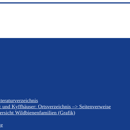
teraturverzeichnis
z und Kyffhäuser: Ortsverzeichnis –> Seitenverweise
rsicht Wildbienenfamilien (Grafik)
ge