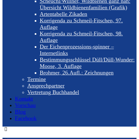
Scheuchl/Willner, Wildbienen ganz nah:
Übersicht Wildbienenfamilien (Grafik)
Artentabelle Zikaden
Korrigenda zu Schmeil-Fitschen, 97.
Auflage
Korrigenda zu Schmeil-Fitschen, 98.
Auflage
Der Eichenprozessions-spinner –
Internetlinks
Bestimmungsschlüssel Düll/Düll-Wunder:
Moose, 3. Auflage
Brohmer, 26.Aufl.: Zeichnungen
Termine
Ansprechpartner
Vertretung Buchhandel
Kontakt
Vorschau
Blog
Facebook