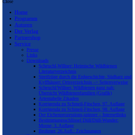
Close
Home
Programm
Autoren
Der Verlag
Partnershop
Service
Presse
Links
Downloads
Scheuchl-Willner: Heimische Wildbienen
Literaturverzeichnis
Streifzüge durch die Erdgeschichte, Südharz und
Kyffhäuser: Ortsverzeichnis –> Seitenverweise
Scheuchl/Willner, Wildbienen ganz nah:
Übersicht Wildbienenfamilien (Grafik)
Artentabelle Zikaden
Korrigenda zu Schmeil-Fitschen, 97. Auflage
Korrigenda zu Schmeil-Fitschen, 98. Auflage
Der Eichenprozessions-spinner – Internetlinks
Bestimmungsschlüssel Düll/Düll-Wunder:
Moose, 3. Auflage
Brohmer, 26.Aufl.: Zeichnungen