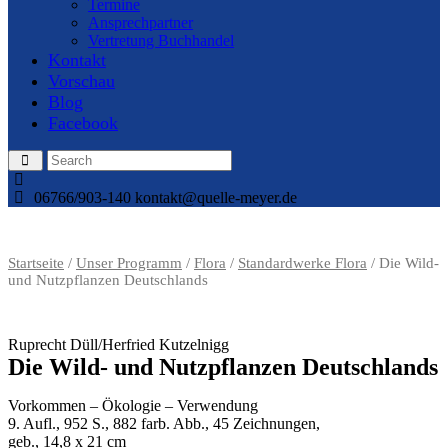
Termine
Ansprechpartner
Vertretung Buchhandel
Kontakt
Vorschau
Blog
Facebook
06766/903-140
kontakt@quelle-meyer.de
Startseite
/
Unser Programm
/
Flora
/
Standardwerke Flora
/ Die Wild-
und Nutzpflanzen Deutschlands
Ruprecht Düll/Herfried Kutzelnigg
Die Wild- und Nutzpflanzen Deutschlands
Vorkommen – Ökologie – Verwendung
9. Aufl., 952 S., 882 farb. Abb., 45 Zeichnungen,
geb., 14,8 x 21 cm