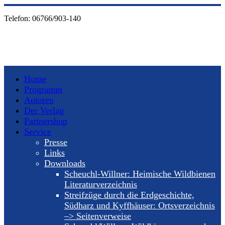
Telefon:
06766/903-140
Home
Programm
Autoren
Der Verlag
Partnershop
Service
Presse
Links
Downloads
Scheuchl-Willner: Heimische Wildbienen
Literaturverzeichnis
Streifzüge durch die Erdgeschichte,
Südharz und Kyffhäuser: Ortsverzeichnis
–> Seitenverweise