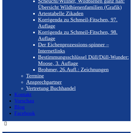
Scheuchl/Willner, Wildbienen ganz nah:
Übersicht Wildbienenfamilien (Grafik)
Artentabelle Zikaden
Korrigenda zu Schmeil-Fitschen, 97.
Auflage
Korrigenda zu Schmeil-Fitschen, 98.
Auflage
Der Eichenprozessions-spinner –
Internetlinks
Bestimmungsschlüssel Düll/Düll-Wunder:
Moose, 3. Auflage
Brohmer, 26.Aufl.: Zeichnungen
Termine
Ansprechpartner
Vertretung Buchhandel
Kontakt
Vorschau
Blog
Facebook