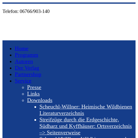
Telefon:
06766/903-140
Home
Programm
Autoren
Der Verlag
Partnershop
Service
Presse
Links
Downloads
Scheuchl-Willner: Heimische Wildbienen
Literaturverzeichnis
Streifzüge durch die Erdgeschichte,
Südharz und Kyffhäuser: Ortsverzeichnis
–> Seitenverweise