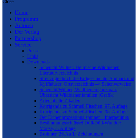
Close
Home
Programm
Autoren
Der Verlag
Partnershop
Service
Presse
Links
Downloads
Scheuchl-Willner: Heimische Wildbienen
Literaturverzeichnis
Streifzüge durch die Erdgeschichte, Südharz und
Kyffhäuser: Ortsverzeichnis –> Seitenverweise
Scheuchl/Willner, Wildbienen ganz nah:
Übersicht Wildbienenfamilien (Grafik)
Artentabelle Zikaden
Korrigenda zu Schmeil-Fitschen, 97. Auflage
Korrigenda zu Schmeil-Fitschen, 98. Auflage
Der Eichenprozessions-spinner – Internetlinks
Bestimmungsschlüssel Düll/Düll-Wunder:
Moose, 3. Auflage
Brohmer, 26.Aufl.: Zeichnungen