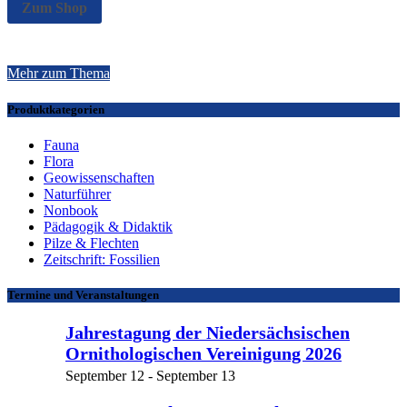
Zum Shop
Mehr zum Thema
Produktkategorien
Fauna
Flora
Geowissenschaften
Naturführer
Nonbook
Pädagogik & Didaktik
Pilze & Flechten
Zeitschrift: Fossilien
Termine und Veranstaltungen
Jahrestagung der Niedersächsischen
Ornithologischen Vereinigung 2026
September 12
-
September 13