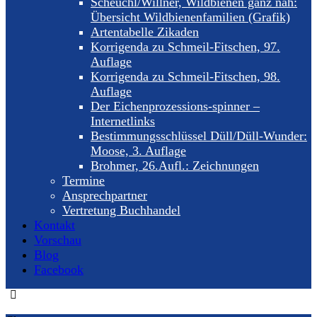
Scheuchl/Willner, Wildbienen ganz nah:
Übersicht Wildbienenfamilien (Grafik)
Artentabelle Zikaden
Korrigenda zu Schmeil-Fitschen, 97.
Auflage
Korrigenda zu Schmeil-Fitschen, 98.
Auflage
Der Eichenprozessions-spinner –
Internetlinks
Bestimmungsschlüssel Düll/Düll-Wunder:
Moose, 3. Auflage
Brohmer, 26.Aufl.: Zeichnungen
Termine
Ansprechpartner
Vertretung Buchhandel
Kontakt
Vorschau
Blog
Facebook