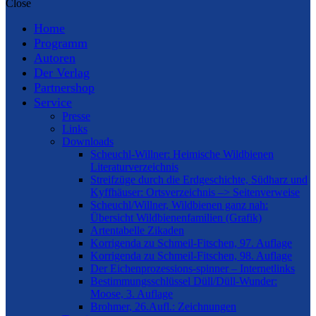
Close
Home
Programm
Autoren
Der Verlag
Partnershop
Service
Presse
Links
Downloads
Scheuchl-Willner: Heimische Wildbienen
Literaturverzeichnis
Streifzüge durch die Erdgeschichte, Südharz und
Kyffhäuser: Ortsverzeichnis –> Seitenverweise
Scheuchl/Willner, Wildbienen ganz nah:
Übersicht Wildbienenfamilien (Grafik)
Artentabelle Zikaden
Korrigenda zu Schmeil-Fitschen, 97. Auflage
Korrigenda zu Schmeil-Fitschen, 98. Auflage
Der Eichenprozessions-spinner – Internetlinks
Bestimmungsschlüssel Düll/Düll-Wunder:
Moose, 3. Auflage
Brohmer, 26.Aufl.: Zeichnungen