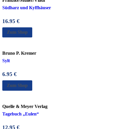
Franzke/Müller/Vladi
Südharz und Kyffhäuser
16.95
€
Zum Shop
Bruno P. Kremer
Sylt
6.95
€
Zum Shop
Quelle & Meyer Verlag
Tagebuch „Eulen“
12.95
€