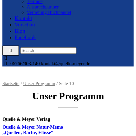
Termine
Ansprechpartner
Vertretung Buchhandel
Kontakt
Vorschau
Blog
Facebook
06766/903-140
kontakt@quelle-meyer.de
Startseite
/
Unser Programm
/ Seite 10
Unser Programm
Quelle & Meyer Verlag
Quelle & Meyer Natur-Memo
„Quellen, Bäche, Flüsse“