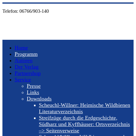
Telefon:
06766/903-140
Home
Programm
Autoren
Der Verlag
Partnershop
Service
Presse
Links
Downloads
Scheuchl-Willner: Heimische Wildbienen
Literaturverzeichnis
Streifzüge durch die Erdgeschichte,
Südharz und Kyffhäuser: Ortsverzeichnis
–> Seitenverweise