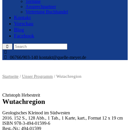
Termine
Ansprechpartner
Vertretung Buchhandel
Kontakt
Vorschau
Blog
Facebook
06766/903-140
kontakt@quelle-meyer.de
Startseite
/
Unser Programm
/ Wutachregion
Christoph Hebestreit
Wutachregion
Geologisches Kleinod im Südwesten
2016. 152 S., 128 Abb., 1 Tab., 1 Karte, kart., Format 12 x 19 cm
ISBN 978-3-494-01599-6
Best.-Nr.: 494-01599