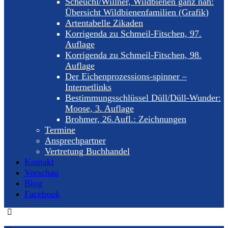
Scheuchl/Willner, Wildbienen ganz nah:
Übersicht Wildbienenfamilien (Grafik)
Artentabelle Zikaden
Korrigenda zu Schmeil-Fitschen, 97.
Auflage
Korrigenda zu Schmeil-Fitschen, 98.
Auflage
Der Eichenprozessions-spinner –
Internetlinks
Bestimmungsschlüssel Düll/Düll-Wunder:
Moose, 3. Auflage
Brohmer, 26.Aufl.: Zeichnungen
Termine
Ansprechpartner
Vertretung Buchhandel
Kontakt
Vorschau
Blog
Facebook