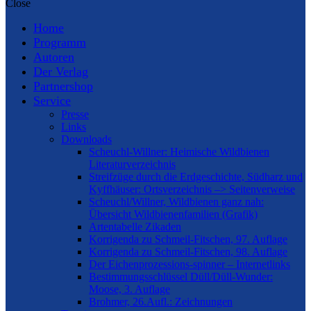
Close
Home
Programm
Autoren
Der Verlag
Partnershop
Service
Presse
Links
Downloads
Scheuchl-Willner: Heimische Wildbienen
Literaturverzeichnis
Streifzüge durch die Erdgeschichte, Südharz und
Kyffhäuser: Ortsverzeichnis –> Seitenverweise
Scheuchl/Willner, Wildbienen ganz nah:
Übersicht Wildbienenfamilien (Grafik)
Artentabelle Zikaden
Korrigenda zu Schmeil-Fitschen, 97. Auflage
Korrigenda zu Schmeil-Fitschen, 98. Auflage
Der Eichenprozessions-spinner – Internetlinks
Bestimmungsschlüssel Düll/Düll-Wunder:
Moose, 3. Auflage
Brohmer, 26.Aufl.: Zeichnungen