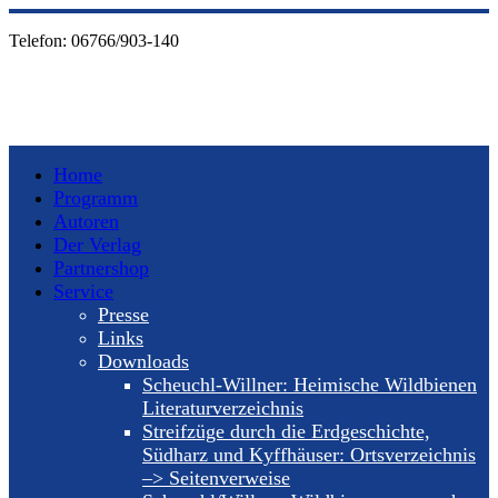
Telefon:
06766/903-140
Home
Programm
Autoren
Der Verlag
Partnershop
Service
Presse
Links
Downloads
Scheuchl-Willner: Heimische Wildbienen
Literaturverzeichnis
Streifzüge durch die Erdgeschichte,
Südharz und Kyffhäuser: Ortsverzeichnis
–> Seitenverweise