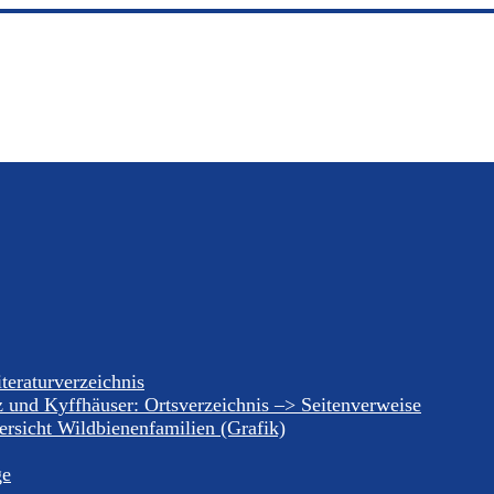
teraturverzeichnis
z und Kyffhäuser: Ortsverzeichnis –> Seitenverweise
rsicht Wildbienenfamilien (Grafik)
ge