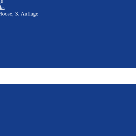
ge
nks
oose, 3. Auflage