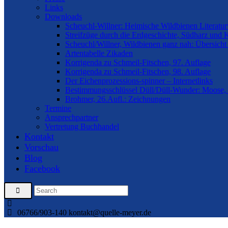
Links
Downloads
Scheuchl-Willner: Heimische Wildbienen Literatur
Streifzüge durch die Erdgeschichte, Südharz und 
Scheuchl/Willner, Wildbienen ganz nah: Übersicht
Artentabelle Zikaden
Korrigenda zu Schmeil-Fitschen, 97. Auflage
Korrigenda zu Schmeil-Fitschen, 98. Auflage
Der Eichenprozessions-spinner – Internetlinks
Bestimmungsschlüssel Düll/Düll-Wunder: Moose, 
Brohmer, 26.Aufl.: Zeichnungen
Termine
Ansprechpartner
Vertretung Buchhandel
Kontakt
Vorschau
Blog
Facebook
06766/903-140
kontakt@quelle-meyer.de