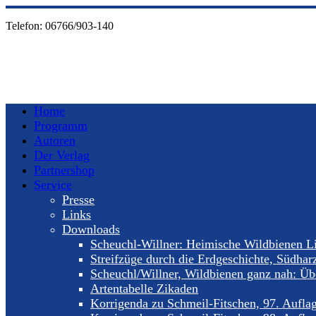
Telefon:
06766/903-140
Home
Programm
Autoren
Der Verlag
Partnershop
Service
Presse
Links
Downloads
Scheuchl-Willner: Heimische Wildbienen Li
Streifzüge durch die Erdgeschichte, Südhar
Scheuchl/Willner, Wildbienen ganz nah: Übe
Artentabelle Zikaden
Korrigenda zu Schmeil-Fitschen, 97. Aufla