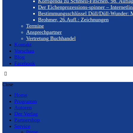
Korrigenda zu Schmeil-Fitschen, 98. Aufla
Der Eichenprozessions-spinner – Internetli
Bestimmungsschlüssel Düll/Düll-Wunder: M
Brohmer, 26.Aufl.: Zeichnungen
Termine
Ansprechpartner
Vertretung Buchhandel
Kontakt
Vorschau
Blog
Facebook
Close
Home
Programm
Autoren
Der Verlag
Partnershop
Service
Presse