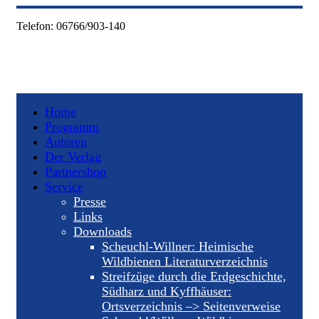
Telefon:
06766/903-140
Home
Programm
Autoren
Der Verlag
Partnershop
Service
Presse
Links
Downloads
Scheuchl-Willner: Heimische
Wildbienen Literaturverzeichnis
Streifzüge durch die Erdgeschichte,
Südharz und Kyffhäuser:
Ortsverzeichnis –> Seitenverweise